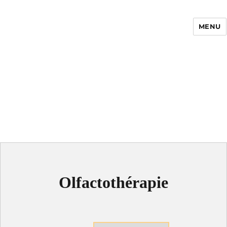
MENU
Enfance Made in
France
Olfactothérapie