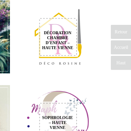
Retour
DÉCORATION
CHAMBRE
D’ENFANT –
Accueil
HAUTE VIENNE
Haut
SOPHROLOGIE
– HAUTE
VIENNE