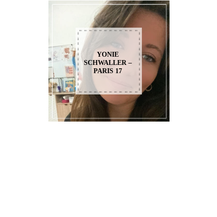
YONIE
SCHWALLER –
PARIS 17