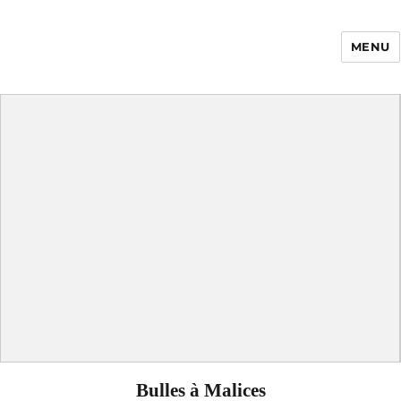
MENU
Enfance Made in
France
Bulles à Malices