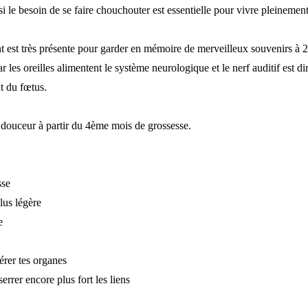
ssi le besoin de se faire chouchouter est essentielle pour vivre pleinement
 est très présente pour garder en mémoire de merveilleux souvenirs à 
r les oreilles alimentent le système neurologique et le nerf auditif est d
t du fœtus.
 douceur à partir du 4ème mois de grossesse.
sse
lus légère
e
érer tes organes
rrer encore plus fort les liens