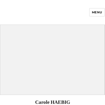
MENU
Enfance Made in
France
Carole HAEBIG