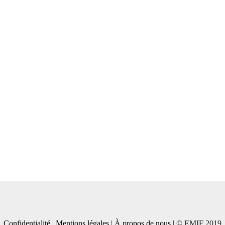
Confidentialité
|
Mentions légales
|
À propos de nous
| © EMIF 2019