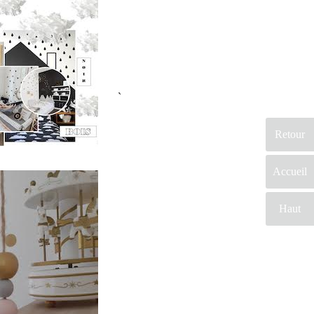
`
Retour
Accueil
Haut