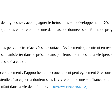
x de la grossesse, accompagner le fœtus dans son développement. Dès not
nde qui nous entoure comme une data base de données sous forme de p
ntes peuvent être réactivées au contact d’évènements qui entrent en réso
se manisfester dans le présent dans plusieurs domaines de la vie (personn
 associé à ceux-ci.
accouchement : l’approche de l’accouchement peut également être source 
 potentiel; à accepter la douleur sans la vivre comme une souffrance; d’
nfant dans la vie de la famille.
…(découvrir Elodie PISELLA)