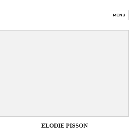
MENU
Enfance Made in
France
ELODIE PISSON