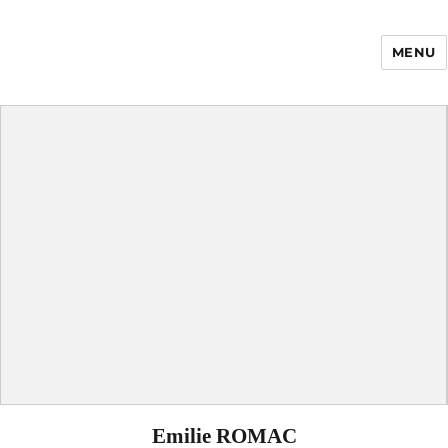
MENU
Enfance Made in
France
Emilie ROMAC