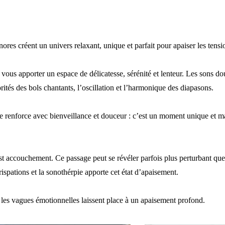
ores créent un univers relaxant, unique et parfait pour apaiser les tensio
ous apporter un espace de délicatesse, sérénité et lenteur. Les sons dou
orités des bols chantants, l’oscillation et l’harmonique des diapasons.
renforce avec bienveillance et douceur : c’est un moment unique et mag
st accouchement. Ce passage peut se révéler parfois plus perturbant qu
ispations et la sonothérpie apporte cet état d’apaisement
.
et les vagues émotionnelles laissent place à un apaisement profond.