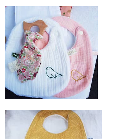
& Savoir faire est
le seul site
Français qui vous
permettra de
trouver de
véritables artisans.
Ils seront tous de
par leur métier et
leur artisanat
français, trouver le
concept idéal pour
votre mariage. Ce
site national est
le seul
regroupement
d’artisans