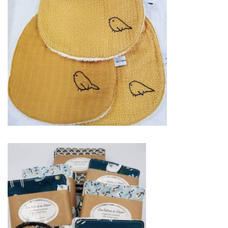
français qui
vous permettra
d’avoir un jour
d’exception.
Très
certainement,
vous trouverez
un
professionnel à
côté de chez
vous. Depuis des années
nous nous efforçons de
trouver les personnes
compétentes pour votre
jour J.