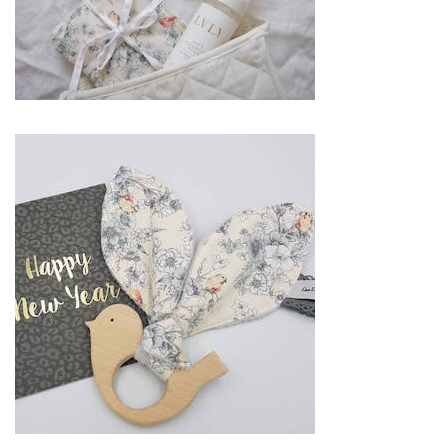
embellir ce jour
d’exception. Par
conséquent, vous
serez ravi de cette
prestation mariage.
Probablement que
pour ce jour, vous
aimerez vous
différencier des
autres. En
conclusion sur ce
site, vous
trouverez des
prestataires
professionnels du
mariage. Mariage