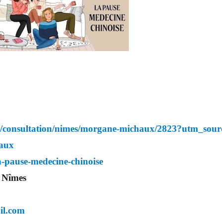
m/consultation/nimes/morgane-michaux/2823?utm_so
aux
la-pause-medecine-chinoise
 Nîmes
il.com