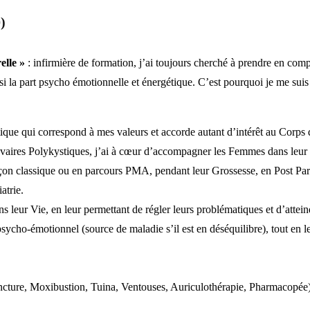
)
lle »
: infirmière de formation, j’ai toujours cherché à prendre en comp
si la part psycho émotionnelle et énergétique. C’est pourquoi je me sui
tique qui correspond à mes valeurs et accorde autant d’intérêt au Corps q
ires Polykystiques, j’ai à cœur d’accompagner les Femmes dans leur Sa
e façon classique ou en parcours PMA, pendant leur Grossesse, en Post
atrie.
ur Vie, en leur permettant de régler leurs problématiques et d’atteindre 
psycho-émotionnel (source de maladie s’il est en déséquilibre), tout en l
cture, Moxibustion, Tuina, Ventouses, Auriculothérapie, Pharmacopée