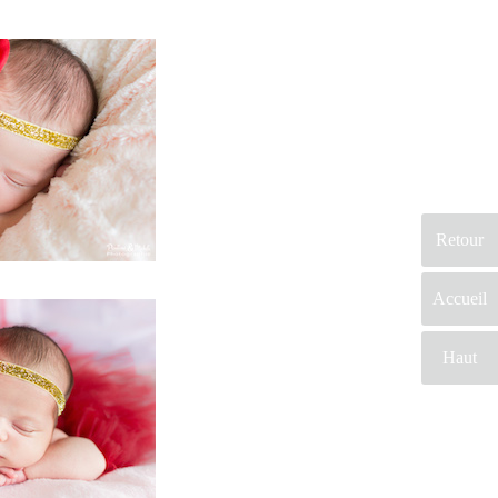
En effet, ce prestataire mariage saura
embellir ce jour d’exception. Par
conséquent, vous serez ravi de cette
prestation mariage. Probablement que
pour ce jour, vous aimerez vous
différencier des autres. En conclusion
Retour
sur ce site, vous trouverez des
prestataires professionnels du mariage.
Accueil
Mariage & Savoir faire est le seul site
Français qui vous permettra de trouver
Haut
de véritables artisans. Ils seront tous de
par leur métier et leur artisanat
français, trouver le concept idéal pour
votre mariage. Ce site national est le
seul regroupement d’artisans français