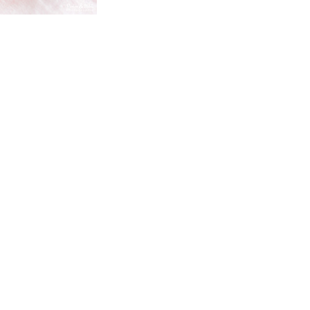
qui vous permettra d’avoir un jour
d’exception. Très certainement, vous
. Depuis des années nous nous efforçons de trouver les personnes compétentes pour votre