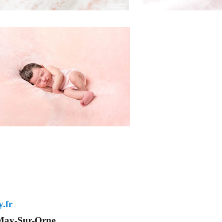
trouverez un professionnel à côté de chez vous
jour J.
.fr
 May-Sur-Orne