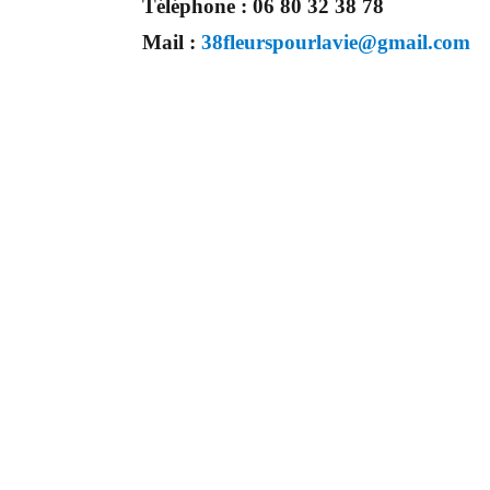
Téléphone :
06 80 32 38 78
Mail :
38fleurspourlavie@gmail.com