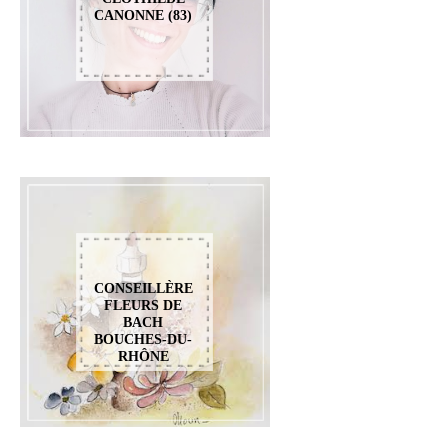
CANONNE (83)
CONSEILLÈRE
FLEURS DE
BACH
BOUCHES-DU-
RHÔNE