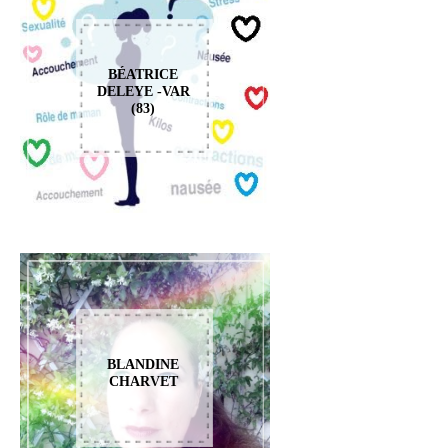
BÉATRICE
DELEYE -VAR
(83)
BLANDINE
CHARVET