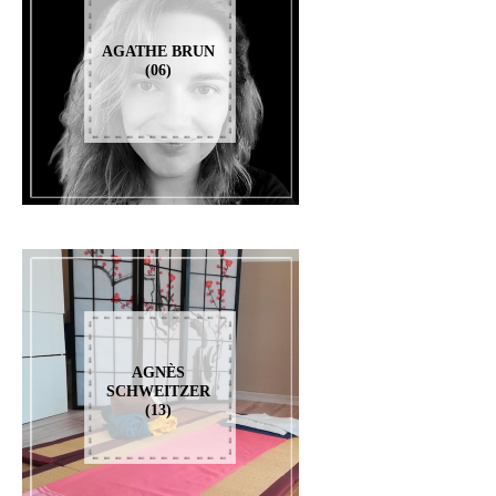
AGATHE BRUN
(06)
AGNÈS
SCHWEITZER
(13)