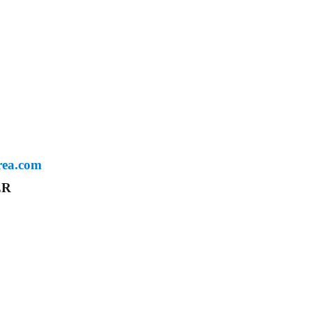
rea.com
ER