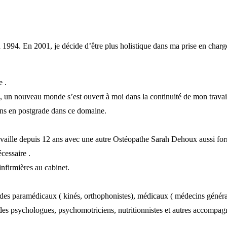
1994. En 2001, je décide d’être plus holistique dans ma prise en charg
e .
un nouveau monde s’est ouvert à moi dans la continuité de mon travail
ions en postgrade dans ce domaine.
availle depuis 12 ans avec une autre Ostéopathe Sarah Dehoux aussi form
cessaire .
infirmières au cabinet.
c des paramédicaux ( kinés, orthophonistes), médicaux ( médecins général
des psychologues, psychomotriciens, nutritionnistes et autres accompagna