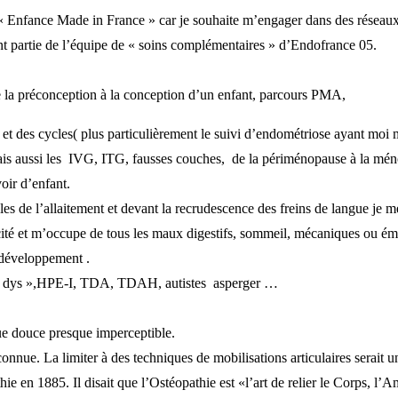
au « Enfance Made in France » car je souhaite m’engager dans des réseau
t partie de l’équipe de « soins complémentaires » d’Endofrance 05.
e la préconception à la conception d’un enfant, parcours PMA,
ité et des cycles( plus particulièrement le suivi d’endométriose ayant mo
mais aussi les IVG, ITG, fausses couches, de la périménopause à la ménop
voir d’enfant.
les de l’allaitement et devant la recrudescence des freins de langue je 
cité et m’occupe de tous les maux digestifs, sommeil, mécaniques ou émo
 développement .
 « dys »,HPE-I, TDA, TDAH, autistes asperger …
que douce presque imperceptible.
onnue. La limiter à des techniques de mobilisations articulaires serait u
 en 1885. Il disait que l’Ostéopathie est «l’art de relier le Corps, l’Am