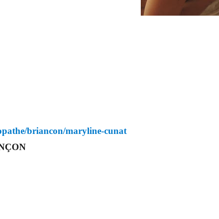
eopathe/briancon/maryline-cunat
IANÇON