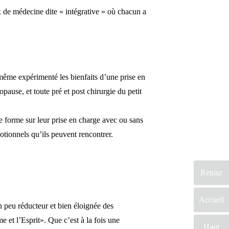
x de médecine dite « intégrative » où chacun a
i même expérimenté les bienfaits d’une prise en
ause, et toute pré et post chirurgie du petit
me forme sur leur prise en charge avec ou sans
tionnels qu’ils peuvent rencontrer.
Retour
Accueil
n peu réducteur et bien éloignée des
e et l’Esprit». Que c’est à la fois une
Haut