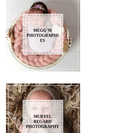
MEGG’M
PHOTOGRAPHI
ES
MURYEL
REGARD
PHOTOGRAPHY